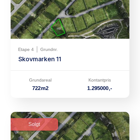
Etape
4
Grundnr.
Skovmarken 11
Grundareal
Kontantpris
722
m
2
1.295000
,-
Solgt