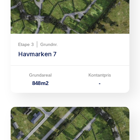
Etape
3
Grundnr.
Havmarken 7
Grundareal
Kontantpris
848
m
2
-