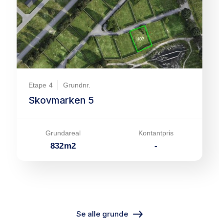
Etape
4
Grundnr.
Skovmarken 5
Grundareal
Kontantpris
832
m
2
-
Se alle grunde