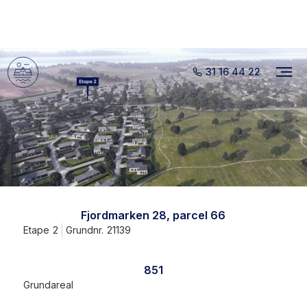
31 16 44 22
Fjordmarken 28, parcel 66
Etape
2
Grundnr.
21139
851
Grundareal