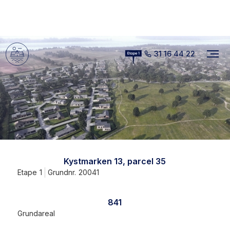
31 16 44 22
Kystmarken 13, parcel 35
Etape
1
Grundnr.
20041
841
Grundareal