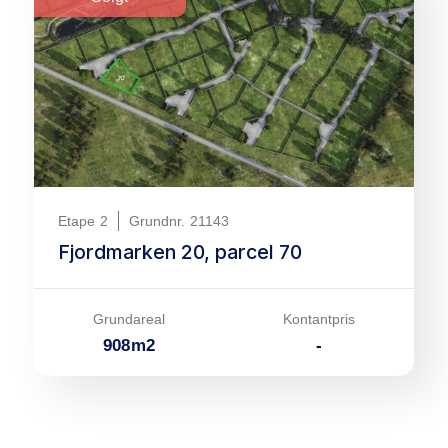
Etape
2
Grundnr.
21143
Fjordmarken 20, parcel 70
Grundareal
Kontantpris
908
m
2
-