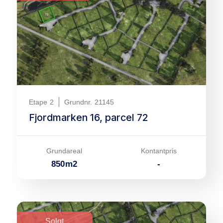
Etape
2
Grundnr.
21145
Fjordmarken 16, parcel 72
Grundareal
Kontantpris
850
m
2
-
Solgt