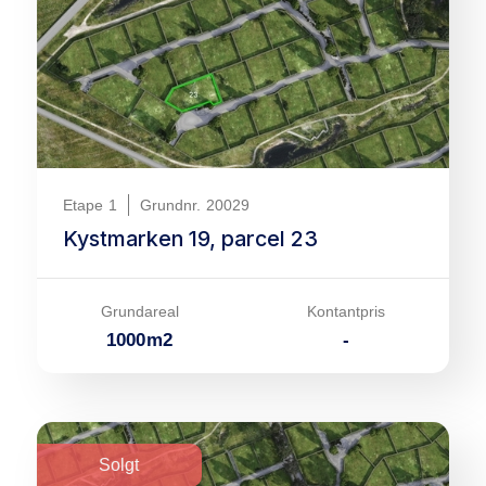
Etape
1
Grundnr.
20029
Kystmarken 19, parcel 23
Grundareal
Kontantpris
1000
m
2
-
Solgt