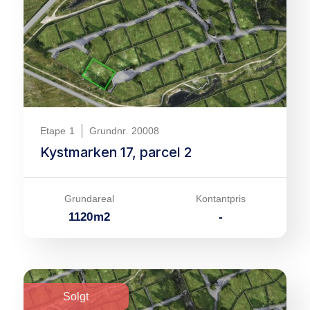
Etape
1
Grundnr.
20008
Kystmarken 17, parcel 2
Grundareal
Kontantpris
1120
m
2
-
Solgt