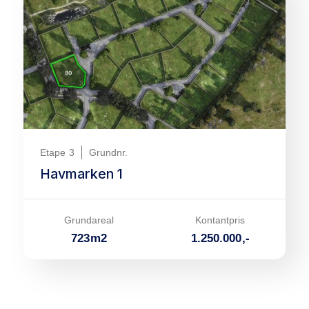
Etape
3
Grundnr.
Havmarken 1
Grundareal
Kontantpris
723
m
2
1.250.000
,-