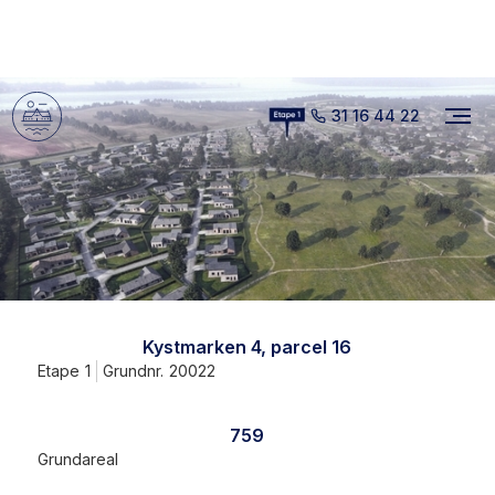
31 16 44 22
Kystmarken 4, parcel 16
Etape
1
Grundnr.
20022
759
Grundareal