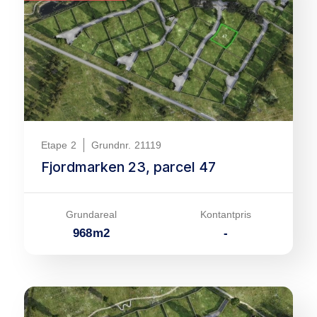
Etape
2
Grundnr.
21119
Fjordmarken 23, parcel 47
Grundareal
Kontantpris
968
m
2
-