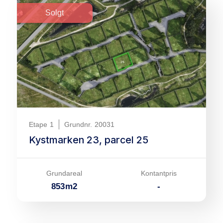
Solgt
Etape
1
Grundnr.
20031
Kystmarken 23, parcel 25
Grundareal
Kontantpris
853
m
2
-