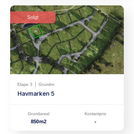
Solgt
Etape
3
Grundnr.
Havmarken 5
Grundareal
Kontantpris
850
m
2
-