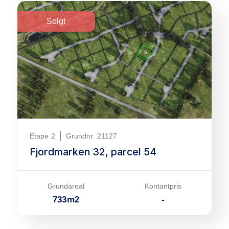
Solgt
Etape
2
Grundnr.
21127
Fjordmarken 32, parcel 54
Grundareal
Kontantpris
733
m
2
-