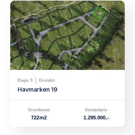
Etape
3
Grundnr.
Havmarken 19
Grundareal
Kontantpris
722
m
2
1.295.000
,-