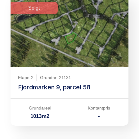
Solgt
Etape
2
Grundnr.
21131
Fjordmarken 9, parcel 58
Grundareal
Kontantpris
1013
m
2
-