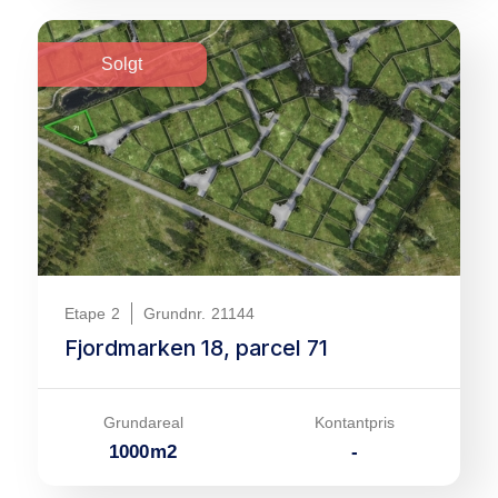
Solgt
Etape
2
Grundnr.
21144
Fjordmarken 18, parcel 71
Grundareal
Kontantpris
1000
m
2
-